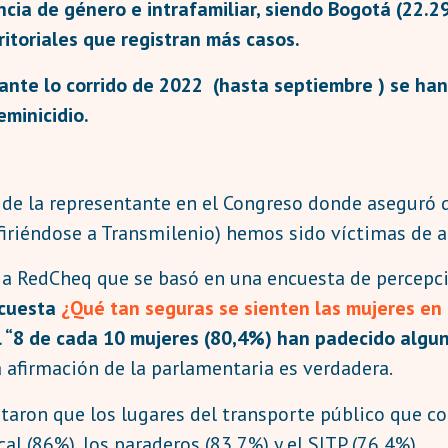
cia de género e intrafamiliar, siendo Bogotá (22.29
ritoriales que registran más casos.
rante lo corrido de 2022 (hasta septiembre ) se ha
minicidio.
de la representante en el Congreso donde aseguró q
iriéndose a Transmilenio) hemos sido víctimas de a
có a RedCheq que se basó en una encuesta de percepc
cuesta
¿Qué tan seguras se sienten las mujeres en 
al “8 de cada 10 mujeres (80,4%) han padecido algun
sta afirmación de la parlamentaria es verdadera.
staron que los lugares del transporte público que 
l (86%), los paraderos (83,7%) y el SITP (76,4%).