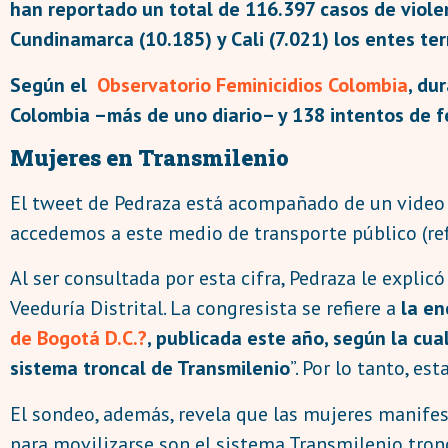
han reportado un total de 116.397 casos de violen
Cundinamarca (10.185) y Cali (7.021) los entes ter
Según el
Observatorio Feminicidios Colombia
, du
Colombia –más de uno diario– y 138 intentos de fe
Mujeres en Transmilenio
El tweet de Pedraza está acompañado de un video 
accedemos a este medio de transporte público (ref
Al ser consultada por esta cifra, Pedraza le expli
Veeduría Distrital. La congresista se refiere a
la en
de Bogotá D.C.?
, publicada este año, según la cu
sistema troncal de Transmilenio
”. Por lo tanto, e
El sondeo, además, revela que las mujeres manife
para movilizarse son el sistema Transmilenio tronca