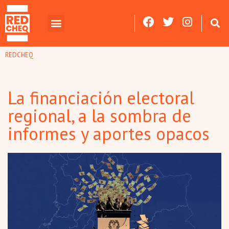
REDCHEQ
La financiación electoral
regional, a la sombra de
informes y aportes opacos