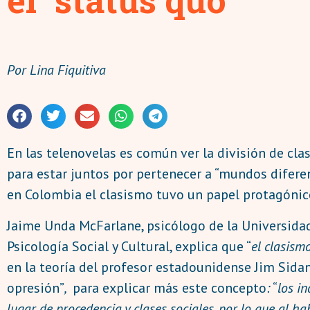
Por
Lina Fiquitiva
En las telenovelas es común ver la división de clas
para estar juntos por pertenecer a “mundos difere
en Colombia el clasismo tuvo un papel protagónic
Jaime Unda McFarlane, psicólogo de la Universidad 
Psicología Social y Cultural, explica que “
el clasism
en la teoría del profesor estadounidense Jim Sidani
opresión”
,
para explicar más este concepto
:
“
los i
lugar de procedencia y clases sociales, por lo que al h