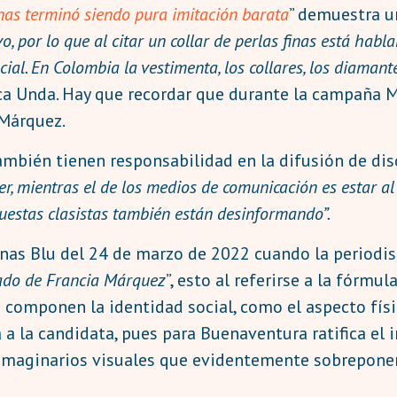
finas terminó siendo pura imitación barata
” demuestra u
o, por lo que al citar un collar de perlas finas está hab
ial. En Colombia la vestimenta, los collares, los diamant
ica Unda. Hay que recordar que durante la campaña M
 Márquez.
bién tienen responsabilidad en la difusión de disc
der, mientras el de los medios de comunicación es estar al
puestas clasistas también están desinformando”.
as Blu del 24 de marzo de 2022 cuando la periodist
lado de Francia Márquez
”, esto al referirse a la fórmu
ue componen la identidad social, como el aspecto físi
 a la candidata, pues para Buenaventura ratifica el 
 imaginarios visuales que evidentemente sobreponen