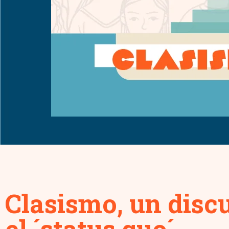
Clasismo, un disc
el ´status quo´