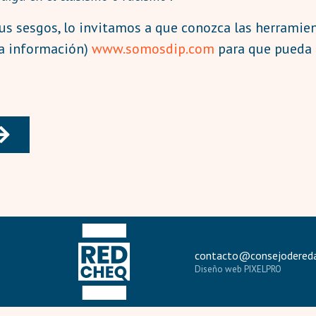
sus sesgos, lo invitamos a que conozca las herramien
la información)
www.somosdip.com
para que pueda c
contacto@consejodereda
Diseño web PIXELPRO