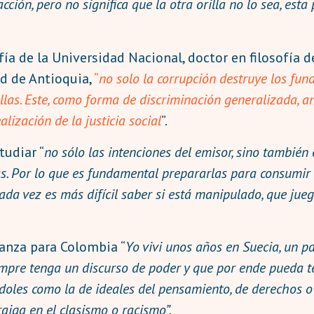
ción, pero no significa que la otra orilla no lo sea, est
ofía de la Universidad Nacional, doctor en filosofía 
ad de Antioquia,
“
no solo la corrupción destruye los fu
llas. Este, como forma de discriminación generalizada, anc
lización de la justicia social
”.
tudiar “
no sólo las intenciones del emisor, sino también 
as. Por lo que es fundamental prepararlas para consumir
cada vez es más difícil saber si está manipulado, que jue
ranza para Colombia “
Yo vivi unos años en Suecia, un p
mpre tenga un discurso de poder y que por ende pueda ten
doles como la de ideales del pensamiento, de derechos o
raiga en el clasismo o racismo”.