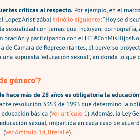
ertes críticas al respecto.
Por ejemplo, en el marco
el López Aristizábal
trinó lo siguiente
: “Hoy se disc
a sexualidad con temas que incluyen: pornografía, 
n oración y participando con el HT #ConMisHijosNoT
ia de Cámara de Representantes, el perverso proyec
o una supuesta "educación sexual", en donde lo que 
 de género’?
e hace más de 28 años es obligatoria la educación
ante resolución 3353 de 1993 que determinó la obli
 educación básica (
Ver artículo 1
). Además, la Ley G
 educación sexual, impartida en cada caso de acuerd
 (
Ver Artículo 14, literal e
).