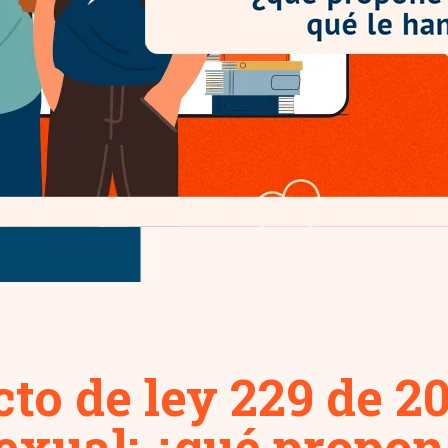
cto de ley 229 de 2
exual: ¿qué propon