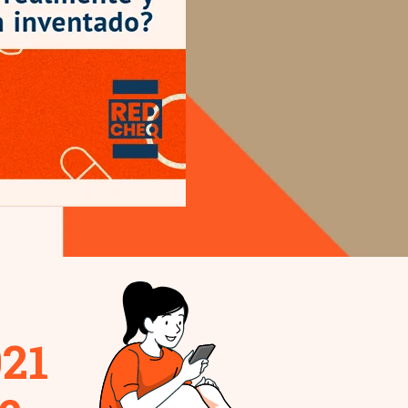
021
e