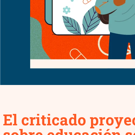
El criticado proye
sobre educación s