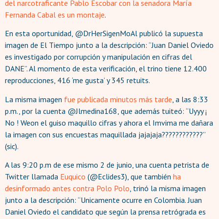
del narcotraficante Pablo Escobar con
la
senadora
María
Fernanda Cabal es un montaje
.
En esta oportunidad, @DrHerSigenMoAl publicó la supuesta
imagen de El Tiempo junto a la descripción: “Juan Daniel Oviedo
es investigado por corrupción y manipulación en cifras del
DANE”. Al momento de esta verificación, el trino tiene 12.400
reproducciones, 416 ‘me gusta’ y 345 retuits.
La misma imagen
fue publicada
minutos
más tarde
, a las 8:33
p.m., por la cuenta @Jlmedina168, que además tuiteó: “Uyyy ¡
No ! Weon el guiso maquillo cifras y ahora el Imvima me dañara
la imagen con sus encuestas maquillada jajajaja????????????”
(sic).
A las 9:20 p.m de ese mismo 2 de junio, una cuenta petrista de
Twitter llamada
Euquico
(@Eclides3), que también
ha
desinformado
antes contra Polo Polo
, trinó la misma imagen
junto a la descripción: “Unicamente ocurre en Colombia. Juan
Daniel Oviedo el candidato que según la prensa retrógrada es