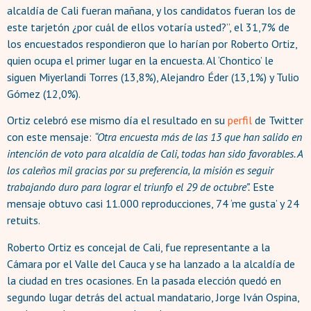
alcaldía de Cali fueran mañana, y los candidatos fueran los de
este tarjetón ¿por cuál de ellos votaría usted?”, el 31,7% de
los encuestados respondieron que lo harían por Roberto Ortiz,
quien ocupa el primer lugar en la encuesta. Al ‘Chontico’ le
siguen Miyerlandi Torres (13,8%), Alejandro Éder (13,1%) y Tulio
Gómez (12,0%).
Ortiz celebró ese mismo día el resultado en su
perfil
de Twitter
con este mensaje:
“Otra encuesta más de las 13 que han salido en
intención de voto para alcaldía de Cali, todas han sido favorables. A
los caleños mil gracias por su preferencia, la misión es seguir
trabajando duro para lograr el triunfo el 29 de octubre”.
Este
mensaje obtuvo casi 11.000 reproducciones, 74 ‘me gusta’ y 24
retuits.
Roberto Ortiz es concejal de Cali, fue representante a la
Cámara por el Valle del Cauca y se ha lanzado a la alcaldía de
la ciudad en tres ocasiones. En la pasada elección quedó en
segundo lugar detrás del actual mandatario, Jorge Iván Ospina,