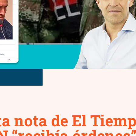
ta nota de El Tiem
N “recibía órdenes