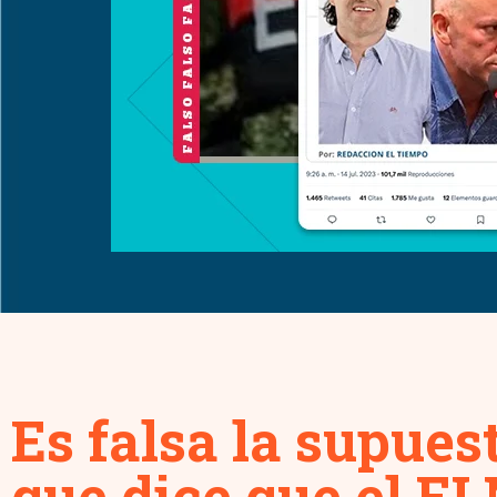
Es falsa la supues
que dice que el EL