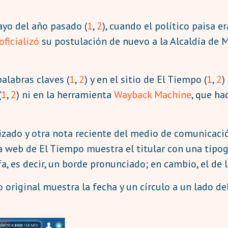
ayo del año pasado (
1
,
2
), cuando el político paisa e
oficializó
su postulación de nuevo a la Alcaldía de 
palabras claves (
1
,
2
) y en el sitio de El Tiempo (
1
,
2
)
(
1
,
2
) ni en la herramienta
Wayback Machine
, que ha
lizado y otra nota reciente del medio de comunicac
la web de El Tiempo muestra el titular con una tipog
fa, es decir, un borde pronunciado; en cambio, el de 
o original muestra la fecha y un círculo a un lado de