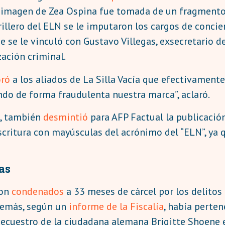
 la imagen de Zea Ospina fue tomada de un fragment
rillero del ELN se le imputaron los cargos de concie
e se le vinculó con Gustavo Villegas, exsecretario d
zación criminal.
oró
a los aliados de La Silla Vacía que efectivamente 
do de forma fraudulenta nuestra marca”, aclaró.
, también
desmintió
para AFP Factual la publicación
scritura con mayúsculas del acrónimo del “ELN”, ya 
as
ron
condenados
a 33 meses de cárcel por los delitos
además, según un
informe de la Fiscalía
, había perten
secuestro de la ciudadana alemana Brigitte Shoene 