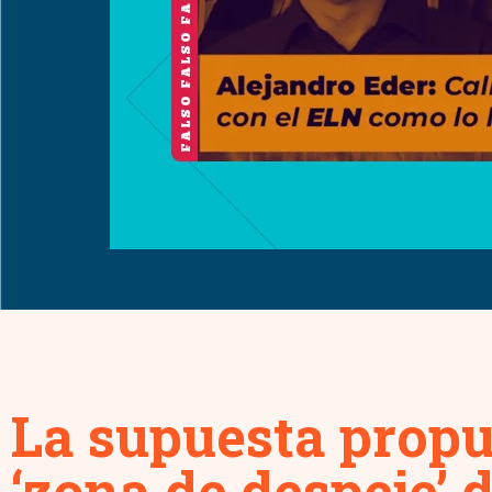
La supuesta propu
‘zona de despeje’ d