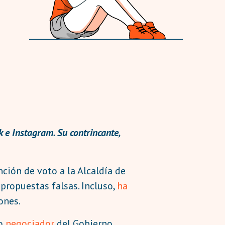
 e Instagram. Su contrincante,
nción de voto a la Alcaldía de
propuestas falsas. Incluso,
ha
ones.
mo
negociador
del Gobierno