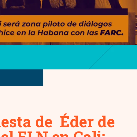
esta de Éder de
el ELN en Cali: