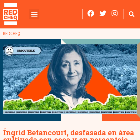
REDCHEQ
Íngrid Betancourt, desfasada en área
cultivada con coca y en porcentaje