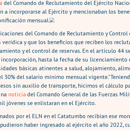
a
del Comando de Reclutamiento del Ejército Nacio
 a incorporarse al Ejército y mencionaban los benefi
onificación mensual.
caciones del Comando de Reclutamiento y Control de
verídica y que los beneficios que reciben los reclut
miento y el control de reservas. En el artículo 44 s
u incorporación, hasta la fecha de su licenciamiento
dades básicas atinentes a salud, alojamiento, alime
el 30% del salario mínimo mensual vigente.”Teniend
sos sin auxilio de transporte, hicimos el cálculo par
una
noticia
del Comando General de las Fuerzas Mili
l jóvenes se enlistaran en el Ejército.
inados por el ELN en el Catatumbo recibían ese mont
udieron haber ingresado al ejército el año 2022, c