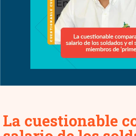
La cuestionable c
salario de los sol