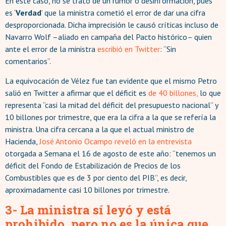
En este caso, no se trató de un rumor o desinformación, pues
es ‘
Verdad
’ que la ministra cometió el error de dar una cifra
desproporcionada. Dicha imprecisión le causó críticas incluso de
Navarro Wolf –aliado en campaña del Pacto histórico– quien
ante el error de la ministra
escribió en Twitter
: “Sin
comentarios”.
La equivocación de Vélez fue tan evidente que el mismo Petro
salió en Twitter a afirmar que el déficit es
de 40 billones,
lo que
representa “casi la mitad del déficit del presupuesto nacional” y
10 billones por trimestre, que era la cifra a la que se refería la
ministra. Una cifra cercana a la que el actual ministro de
Hacienda,
José Antonio Ocampo reveló en la entrevista
otorgada a Semana el 16 de agosto de este año: “tenemos un
déficit del Fondo de Estabilización de Precios de los
Combustibles que es de 3 por ciento del PIB”, es decir,
aproximadamente casi 10 billones por trimestre.
3- La ministra sí leyó y está
prohibido, pero no es la única que