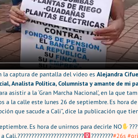
la captura de pantalla del video es
Alejandra Cifue
al, Analista Política, Columnista y amante de mi pa
ra asistir a la ‘Gran Marcha Nacional’, en la que tam
ños a la calle este lunes 26 de septiembre. Es hora de
pción que sacude a Cali”, dice la publicación que ti
septiembre. Es hora de unirnos para decirle NO
???
 a Cali.????????????????????????‍
????????
#26s
#gr