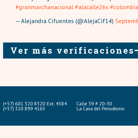
#granmarchanacional
#alacalle26s
#colombi
— Alejandra Cifuentes (@AlejaCif14)
Septemb
Ver más verificaciones
(+57) 601 320 8320 Ext. 4584
Calle 39 # 20-30
(+57) 320 899 4165
La Casa del Periodismo