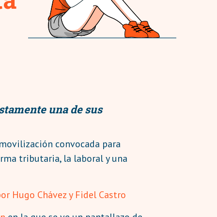
estamente una de sus
a movilización convocada para
ma tributaria, la laboral y una
por Hugo Chávez y Fidel Castro
ón
en la que se ve un pantallazo de