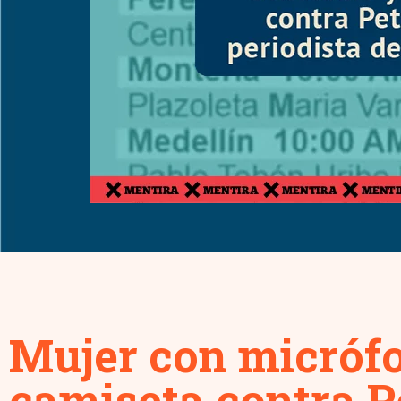
Mujer con micrófo
camiseta contra Pe