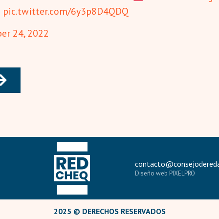
a
pic.twitter.com/6y3p8D4QDQ
er 24, 2022
contacto@consejodereda
Diseño web PIXELPRO
2025 © DERECHOS RESERVADOS