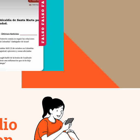
dio
on