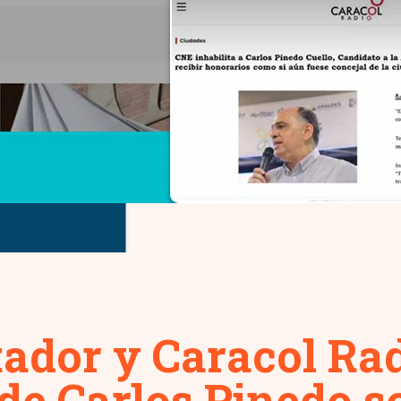
tador y Caracol Ra
 de Carlos Pinedo s