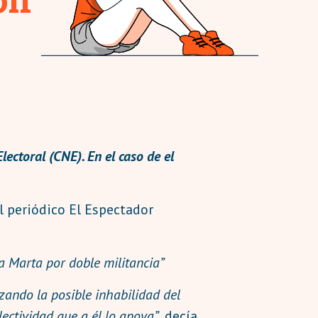
ectoral (CNE). En el caso de el
l periódico El Espectador
a Marta por doble militancia”
izando la posible inhabilidad del
ectividad que a él lo apoya”
, decía