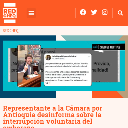
REDCHEQ
Representante a la Cámara por
Antioquia desinforma sobre la
interrupción voluntaria del
embarazo