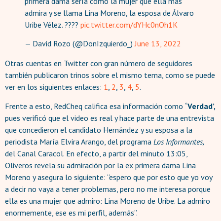
primera dama sería como la mujer que ella más
admira y se llama Lina Moreno, la esposa de Álvaro
Uribe Vélez. ????
pic.twitter.com/dYHc0nOh1K
— David Rozo (@DonIzquierdo_)
June 13, 2022
Otras cuentas en Twitter con gran número de seguidores
también publicaron trinos sobre el mismo tema, como se puede
ver en los siguientes enlaces:
1
,
2
,
3
,
4
,
5
.
Frente a esto, RedCheq califica esa información como
‘Verdad’,
pues verificó que el video es real y hace parte de una entrevista
que concedieron el candidato Hernández y su esposa a la
periodista María Elvira Arango, del programa
Los Informantes,
del Canal Caracol. En efecto, a partir del minuto 13:05,
Oliveros revela su admiración por la ex primera dama Lina
Moreno y asegura lo siguiente: “espero que por esto que yo voy
a decir no vaya a tener problemas, pero no me interesa porque
ella es una mujer que admiro: Lina Moreno de Uribe. La admiro
enormemente, ese es mi perfil, además”.