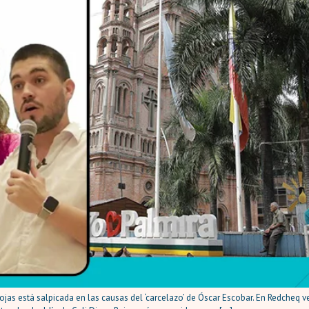
ojas está salpicada en las causas del ‘carcelazo’ de Óscar Escobar. En Redcheq 