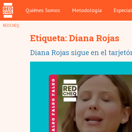
Quiénes Somos
Metodología
Especia
REDCHEQ
Etiqueta:
Diana Rojas
Diana Rojas sigue en el tarjetó