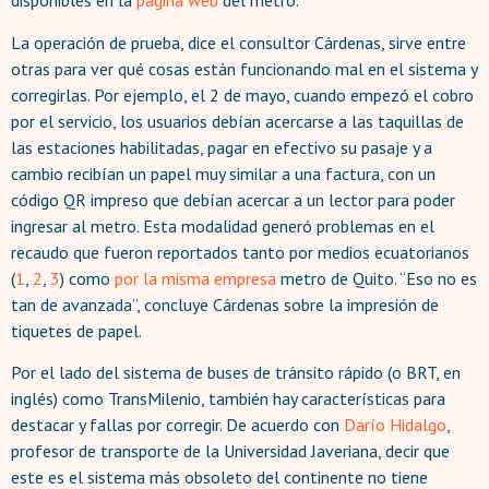
disponibles en la
página web
del metro.
La operación de prueba, dice el consultor Cárdenas, sirve entre
otras para ver qué cosas están funcionando mal en el sistema y
corregirlas. Por ejemplo, el 2 de mayo, cuando empezó el cobro
por el servicio, los usuarios debían acercarse a las taquillas de
las estaciones habilitadas, pagar en efectivo su pasaje y a
cambio recibían un papel muy similar a una factura, con un
código QR impreso que debían acercar a un lector para poder
ingresar al metro. Esta modalidad generó problemas en el
recaudo que fueron reportados tanto por medios ecuatorianos
(
1
,
2
,
3
) como
por la misma empresa
metro de Quito. “Eso no es
tan de avanzada”, concluye Cárdenas sobre la impresión de
tiquetes de papel.
Por el lado del sistema de buses de tránsito rápido (o BRT, en
inglés) como TransMilenio, también hay características para
destacar y fallas por corregir. De acuerdo con
Darío Hidalgo
,
profesor de transporte de la Universidad Javeriana, decir que
este es el sistema más obsoleto del continente no tiene